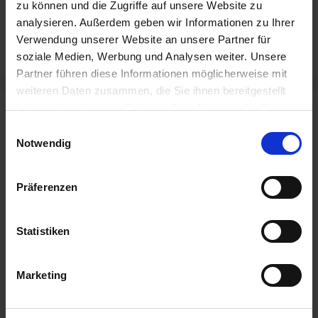
Eppendorf AG
zu können und die Zugriffe auf unsere Website zu
Erste internationale Messe mit unserem Bike
analysieren. Außerdem geben wir Informationen zu Ihrer
Verwendung unserer Website an unsere Partner für
Hotel®
soziale Medien, Werbung und Analysen weiter. Unsere
Partner führen diese Informationen möglicherweise mit
weiteren Daten zusammen, die Sie ihnen bereitgestellt
haben oder die sie im Rahmen Ihrer Nutzung der Dienste
Neueste Beiträge
gesammelt haben.
Einwilligungsauswahl
Notwendig
Fahrradparkhaus Bedburg eröffnet – mit
unserer Zugangstechnik
Präferenzen
22. Mai 2026
Mehr Komfort und Sicherheit am Flughafen
Köln/Bonn
Statistiken
20. Mai 2026
Heimat modern verbinden: Neue Bike-
Marketing
Hotels in Baal eröffnet
15. Mai 2026