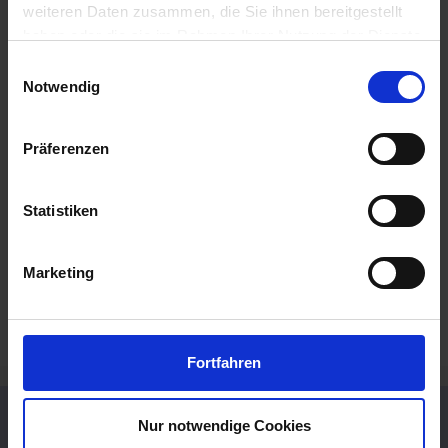
weiteren Daten zusammen, die Sie ihnen bereitgestellt
haben oder die sie im Rahmen Ihrer Nutzung der Dienste
gesammelt haben.
Einwilligungsauswahl
Notwendig
Präferenzen
Statistiken
FAHRRADINFRASTRUKTUR
Marketing
FAHRRADINFRASTRUKTUR
Fortfahren
SO FINDEN SIE UNS
Nur notwendige Cookies
BIK TEC GmbH