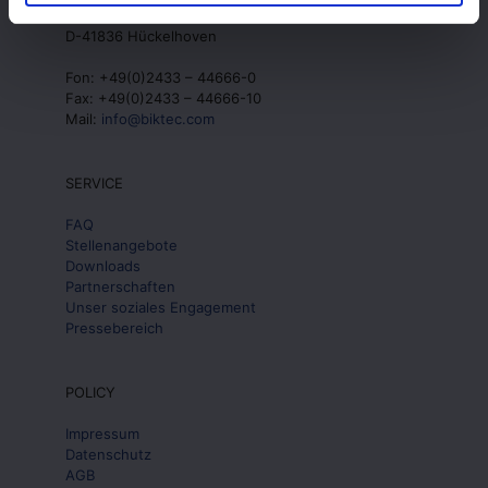
Benzstraße 5
D-41836 Hückelhoven
Fon: +49(0)2433 – 44666-0
Fax: +49(0)2433 – 44666-10
Mail:
info@biktec.com
SERVICE
FAQ
Stellenangebote
Downloads
Partnerschaften
Unser soziales Engagement
Pressebereich
POLICY
Impressum
Datenschutz
AGB