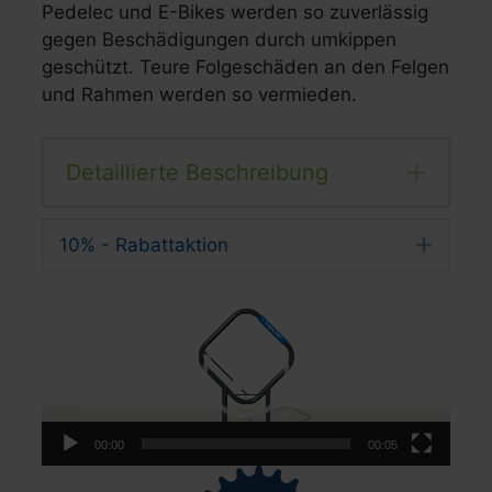
Pedelec und E-Bikes werden so zuverlässig
gegen Beschädigungen durch umkippen
geschützt. Teure Folgeschäden an den Felgen
und Rahmen werden so vermieden.
Detaillierte Beschreibung
Expa
10% - Rabattaktion
Expa
Video-
Player
00:00
00:05