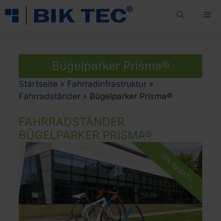
Zum
Me
Inhalt
springen
Bügelparker Prisma®
Startseite
»
Fahrradinfrastruktur
»
Fahrradständer
»
Bügelparker Prisma®
FAHRRADSTÄNDER
BÜGELPARKER PRISMA®