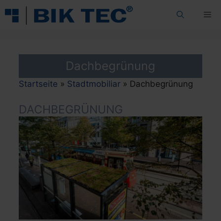
Zum
Me
Inhalt
springen
Dachbegrünung
Startseite
»
Stadtmobiliar
»
Dachbegrünung
DACHBEGRÜNUNG