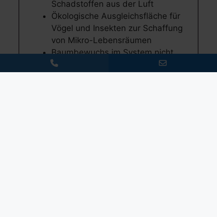
Schadstoffen aus der Luft
Ökologische Ausgleichsfläche für
Vögel und Insekten zur Schaffung
von Mikro-Lebensräumen
Baumbewuchs im System nicht
möglich
Auf Wunsch ist auch eine
nachträgliche Montage der
Dachbegrünung möglich
Sehr geringer Pflegeaufwand:
Bewässerung nur bei anhaltender
Trockenheit notwendig, 1x jährliche
Entfernung von Fremdbewuchs
und Kontrolle des Wasserablaufs
Technische Details
Prospekt Dachbegrünung