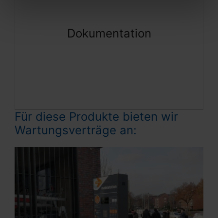
- Zustand der Anlage wird festgehalten
- Maßnahmen werden geplant
Dokumentation
- Langzeitprognosen anhand gesammelter
Daten
- Arbeiten werden dokumentiert
Für diese Produkte bieten wir
Wartungsverträge an: