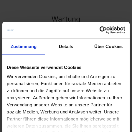
- Präventiv & Korrektiv
- Fachmännische Inspektion
Wartung
- Nachstellen und justieren
- Langjährige Erfahrung
Zustimmung
Details
Über Cookies
Diese Webseite verwendet Cookies
Wir verwenden Cookies, um Inhalte und Anzeigen zu
personalisieren, Funktionen für soziale Medien anbieten
zu können und die Zugriffe auf unsere Website zu
analysieren. Außerdem geben wir Informationen zu Ihrer
- Früherkennung von Problemen
Verwendung unserer Website an unsere Partner für
- Fehlerbehebung
Monitoring & Support
soziale Medien, Werbung und Analysen weiter. Unsere
- Software-Updates
Partner führen diese Informationen möglicherweise mit
- Remote-Support
weiteren Daten zusammen, die Sie ihnen bereitgestellt