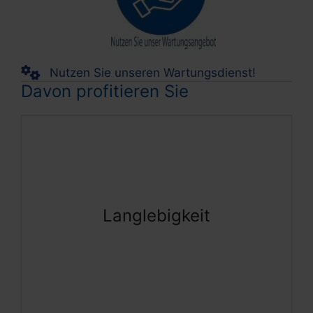
Nutzen Sie unseren Wartungsdienst!
Davon profitieren Sie
- Weniger Ausfallzeit
- Längerer Werterhalt
Langlebigkeit
- Nachhaltigkeit durch erhöhte
Lebensdauer