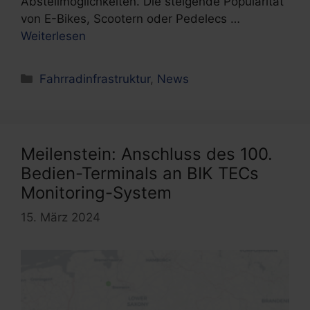
Abstellmöglichkeiten. Die steigende Popularität
von E-Bikes, Scootern oder Pedelecs …
Weiterlesen
Kategorien
Fahrradinfrastruktur
,
News
Meilenstein: Anschluss des 100.
Bedien-Terminals an BIK TECs
Monitoring-System
15. März 2024