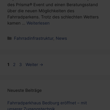
des Prisma® Event und einen Beratungsstand
über die neuen Möglichkeiten des
Fahrradparkens. Trotz des schlechten Wetters
kamen …
Weiterlesen
Kategorien
Fahrradinfrastruktur
,
News
Seite
Seite
Seite
1
2
3
Weiter
→
Neueste Beiträge
Fahrradparkhaus Bedburg eröffnet – mit
unserer Zugangstechnik