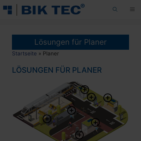
Zum
Me
Inhalt
springen
Lösungen für Planer
Startseite
»
Planer
LÖSUNGEN FÜR PLANER