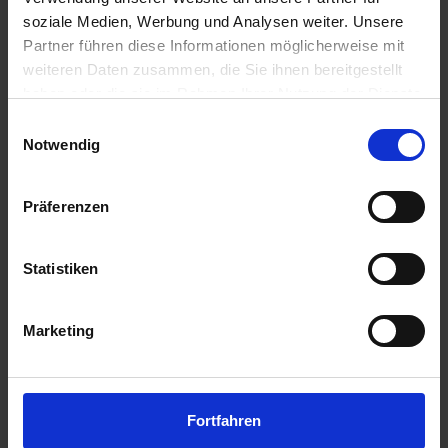
soziale Medien, Werbung und Analysen weiter. Unsere
Bike Hotel®
Partner führen diese Informationen möglicherweise mit
weiteren Daten zusammen, die Sie ihnen bereitgestellt
haben oder die sie im Rahmen Ihrer Nutzung der Dienste
gesammelt haben.
Einwilligungsauswahl
Notwendig
Präferenzen
Statistiken
Fahrradabstellanlagen
Marketing
Fortfahren