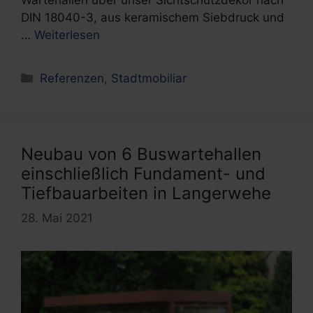
Wartehallen über unser Sichtschutzdekor nach
DIN 18040-3, aus keramischem Siebdruck und
…
Weiterlesen
Kategorien
Referenzen
,
Stadtmobiliar
Neubau von 6 Buswartehallen
einschließlich Fundament- und
Tiefbauarbeiten in Langerwehe
28. Mai 2021