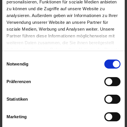
personalisieren, Funktionen für soziale Medien anbieten
Heimat modern verbinden: Neue Bike-
zu können und die Zugriffe auf unsere Website zu
Hotels in Baal eröffnet
analysieren. Außerdem geben wir Informationen zu Ihrer
Fahrradparkhaus Bedburg eröffnet – mit
Verwendung unserer Website an unsere Partner für
soziale Medien, Werbung und Analysen weiter. Unsere
unserer Zugangstechnik
Partner führen diese Informationen möglicherweise mit
weiteren Daten zusammen, die Sie ihnen bereitgestellt
haben oder die sie im Rahmen Ihrer Nutzung der Dienste
gesammelt haben.
Einwilligungsauswahl
Neueste Beiträge
Notwendig
Fahrradparkhaus Bedburg eröffnet – mit
Präferenzen
unserer Zugangstechnik
22. Mai 2026
Mehr Komfort und Sicherheit am Flughafen
Statistiken
Köln/Bonn
20. Mai 2026
Marketing
Heimat modern verbinden: Neue Bike-