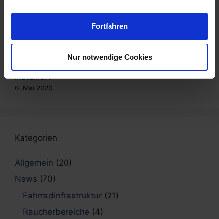
Hotels in Baal eröffnet
15. Mai 2026
Afterwork, das verbindet: Bowling & Dart im
Fortfahren
Team
8. Mai 2026
Nur notwendige Cookies
Neue Fahrradabstellanlagen in Freiburg
installiert
6. Mai 2026
Kategorien
Allgemein
(20)
News
(70)
Fahrradinfrastruktur
(21)
Raucherbereiche
(4)