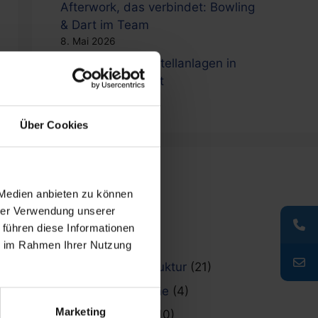
Afterwork, das verbindet: Bowling
& Dart im Team
8. Mai 2026
Neue Fahrradabstellanlagen in
Freiburg installiert
6. Mai 2026
Über Cookies
Kategorien
 Medien anbieten zu können
hrer Verwendung unserer
Allgemein
(20)
 führen diese Informationen
News
(70)
ie im Rahmen Ihrer Nutzung
Fahrradinfrastruktur
(21)
Raucherbereiche
(4)
Marketing
Stadtmobiliar
(10)