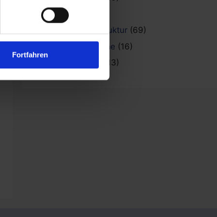
Referenzen
(101)
Fahrradinfrastruktur
(69)
Raucherbereiche
(16)
Fortfahren
Stadtmobiliar
(13)