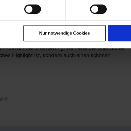
r und nachhaltiger Bahnhof entstehen. Dabei sorgen
mit ihren begrünten Dächern und Solarpaneelen für
.
Nur notwendige Cookies
r Kabinen setzen Ausrufezeichen in Inklusion und
behinderten die Orientierung, während die Gladbacher
ches Highlight ist, sondern auch einen schönen