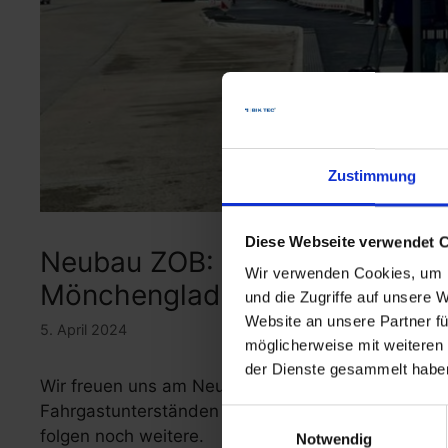
Zustimmung
Diese Webseite verwendet 
Neubau ZOB: BIK TEC gestaltet
Wir verwenden Cookies, um I
Mönchengladbach mit
und die Zugriffe auf unsere 
Website an unsere Partner fü
5. April 2024
möglicherweise mit weiteren
der Dienste gesammelt habe
Wir freuen uns am Neubau des Zentralen Omnibusb
Fahrgastunterständen beteiligt zu sein. Die erste
Einwilligungsauswahl
folgen noch weitere.
Notwendig