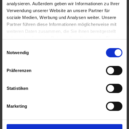
analysieren. Außerdem geben wir Informationen zu Ihrer
60 Bike Hotels für Eberswalde
Verwendung unserer Website an unsere Partner für
soziale Medien, Werbung und Analysen weiter. Unsere
Partner führen diese Informationen möglicherweise mit
weiteren Daten zusammen, die Sie ihnen bereitgestellt
Neueste Beiträge
haben oder die sie im Rahmen Ihrer Nutzung der Dienste
gesammelt haben.
Einwilligungsauswahl
Fahrradparkhaus Bedburg eröffnet – mit
Notwendig
unserer Zugangstechnik
22. Mai 2026
Präferenzen
Mehr Komfort und Sicherheit am Flughafen
Köln/Bonn
Statistiken
20. Mai 2026
Heimat modern verbinden: Neue Bike-
Hotels in Baal eröffnet
Marketing
15. Mai 2026
Afterwork, das verbindet: Bowling & Dart im
Team