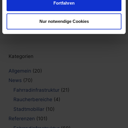
Fortfahren
8. Mai 2026
Neue Fahrradabstellanlagen in Freiburg
installiert
Nur notwendige Cookies
6. Mai 2026
Kategorien
Allgemein
(20)
News
(70)
Fahrradinfrastruktur
(21)
Raucherbereiche
(4)
Stadtmobiliar
(10)
Referenzen
(101)