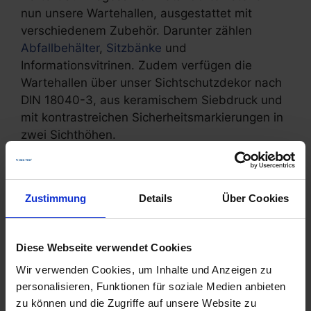
nun unsere Wartehallen, ausgestattet mit
verschiedenem Zubehör. Darunter zählen
Abfallbehälter
,
Sitzbänke
und
Informationsvitrinen. Zudem verfügen die
Wartehallen über unser Sichtschutzdekor nach
DIN 18040-3, aus keramischem Siebdruck und
mit kontrastreichen Sicherheitsmarkierungen in
zwei Sichthöhen.
Die Wartehallen wurden in einer
Sonderanfertigung mit unterschiedlichen
Zustimmung
Details
Über Cookies
Dachtiefen (von 900 mm bis 2.100 mm) und
ohne Dachüberstand gefertigt.
Diese Webseite verwendet Cookies
Kategorien
Referenzen
,
Stadtmobiliar
Wir verwenden Cookies, um Inhalte und Anzeigen zu
50 Reparaturstationen für die RadKULTUR
personalisieren, Funktionen für soziale Medien anbieten
zu können und die Zugriffe auf unsere Website zu
Initiative in Baden-Württemberg