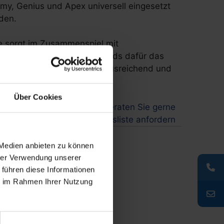
omy, Genius und Apex universell eingesetzt
den.
le sorgt im Zusammenspiel mit
ngsschalter und Power-Leds dafür das
der Tages- und Jahreszeit ausreichend und
n.
Über Cookies
Wir beraten Sie gerne
Preisliste anfordern
 Medien anbieten zu können
hrer Verwendung unserer
 führen diese Informationen
ie im Rahmen Ihrer Nutzung