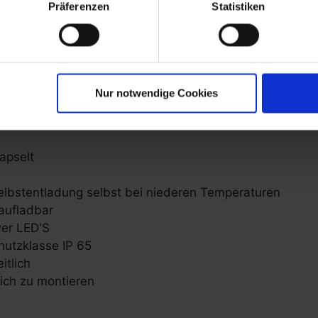
Präferenzen
Statistiken
Merkmale
Nur notwendige Cookies
apselt
Selbstentladung selbst bei niederen Temperaturen
 aufladbar
er LED'S
hutzklasse IP 65
itlich
lich zu montieren