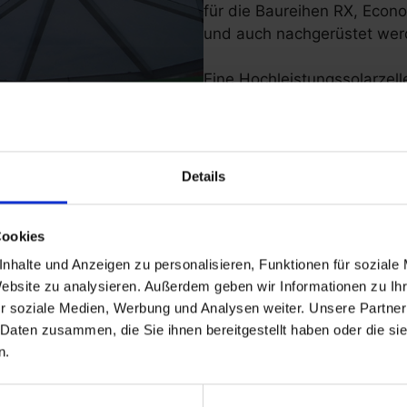
für die Baureihen RX, Econ
und auch nachgerüstet wer
Eine Hochleistungssolarzel
Bewegungsmelder, Dämmeru
Ihre Raucherbereiche zu je
sicher ausgeleuchtet werde
Details
Cookies
Produktvarianten und Beispiele
nhalte und Anzeigen zu personalisieren, Funktionen für soziale
Website zu analysieren. Außerdem geben wir Informationen zu I
r soziale Medien, Werbung und Analysen weiter. Unsere Partner
 Daten zusammen, die Sie ihnen bereitgestellt haben oder die s
n.