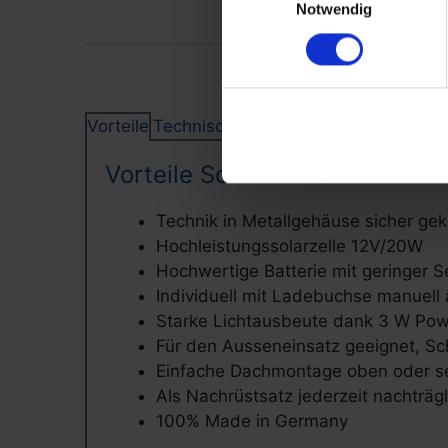
Notwendig
Vorteile
Technische Details
Vorteile Solar Aufbauleuchte
Technik in Metallgehäuse sicher gek
Hochleistungssolarzelle 12V/20W
Hochwertige Batterie mit geringer 
Individuell mit Ladebuchse manuell
Starke Lichtausbeute dank 3 W Pow
Für den Ausseneinsatz geeignet, Sc
Einfache Dachmontage oben oder se
Als Nachrüstsatz jederzeit nachträg
100% Made in Germany