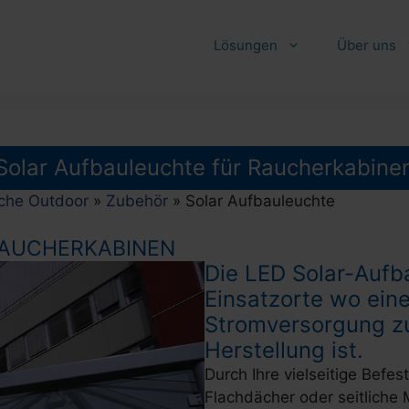
Lösungen
Über uns
Solar Aufbauleuchte für Raucherkabine
che Outdoor
»
Zubehör
»
Solar Aufbauleuchte
RAUCHERKABINEN
Die LED Solar-Aufba
Einsatzorte wo eine
Stromversorgung zu
Herstellung ist.
Durch Ihre vielseitige Befe
Flachdächer oder seitliche