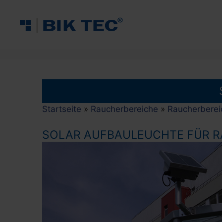
Zum
Inhalt
springen
Startseite
»
Raucherbereiche
»
Raucherberei
SOLAR AUFBAULEUCHTE FÜR 