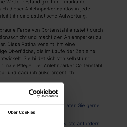
he Wetterbeständigkeit und markante
 sich dieser Anlehnparker nahtlos in jede
eiht ihr eine ästhetische Aufwertung.
braune Farbe von Cortenstahl entsteht durch
ationsschicht und macht den Anlehnparker zu
r. Diese Patina verleiht ihm eine
tige Oberfläche, die im Laufe der Zeit eine
ntwickelt. Sie bildet sich von selbst und
inimale Pflege. Der Anlehnparker Cortenstahl
elbar und dadurch außerordentlich
Wir beraten Sie gerne
Über Cookies
Preisliste anfordern