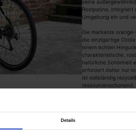
seine außergewöhnlic
Rostpatina, integriert
Umgebung ein und verl
Die markante orange-
die einzigartige Oxid
einem echten Hingucke
charakteristische, ros
natürliche Schönheit e
erfordert daher nur m
ist vollständig recyc
ressourcenschonend.
Details