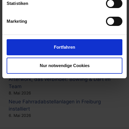
Statistiken
Fahrradparkhaus Bedburg eröffnet – mit
unserer Zugangstechnik
Marketing
22. Mai 2026
Mehr Komfort und Sicherheit am Flughafen
Köln/Bonn
Fortfahren
20. Mai 2026
Heimat modern verbinden: Neue Bike-
Hotels in Baal eröffnet
Nur notwendige Cookies
15. Mai 2026
Afterwork, das verbindet: Bowling & Dart im
Team
8. Mai 2026
Neue Fahrradabstellanlagen in Freiburg
installiert
6. Mai 2026