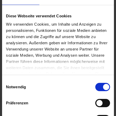
Radverkehrs in Berlin zu steigern. Weitere
Anlagen werden in diesem Jahr noch folgen.
Diese Webseite verwendet Cookies
Wir verwenden Cookies, um Inhalte und Anzeigen zu
Weitere Infos zu ParkYourBike finden Sie
hier
.
personalisieren, Funktionen für soziale Medien anbieten
zu können und die Zugriffe auf unsere Website zu
Foto: infraVelo/Frank Sperling
analysieren. Außerdem geben wir Informationen zu Ihrer
Verwendung unserer Website an unsere Partner für
Kategorien
Fahrradinfrastruktur
,
Referenzen
soziale Medien, Werbung und Analysen weiter. Unsere
Partner führen diese Informationen möglicherweise mit
Neubau ZOB: BIK TEC gestaltet das
weiteren Daten zusammen, die Sie ihnen bereitgestellt
Stadtbild in Mönchengladbach mit
haben oder die sie im Rahmen Ihrer Nutzung der Dienste
Der ADAC setzt auf Qualität aus dem Hause
gesammelt haben.
Einwilligungsauswahl
BIK TEC!
Notwendig
Präferenzen
Neueste Beiträge