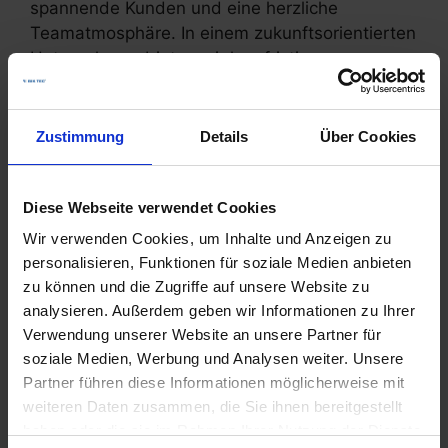
spannende Kunden und eine herzliche
Teamatmosphäre. In einem zukunftsorientierten
Unternehmen bieten wir langfristige
Perspektiven, Vielfalt und Abwechslung.
Bei uns zählen deine Ideen, und wir schaffen
Zustimmung
Details
Über Cookies
Raum für Innovation. Nutze attraktive
Zusatzleistungen wie betriebliche
Altersvorsorge und Jobrad.
Diese Webseite verwendet Cookies
Wir verwenden Cookies, um Inhalte und Anzeigen zu
Um mehr über die offenen Stellenanzeigen zu
personalisieren, Funktionen für soziale Medien anbieten
erfahren und sich zu bewerben, kannst du
hier
zu können und die Zugriffe auf unsere Website zu
unsere Karriereseite besuchen.
analysieren. Außerdem geben wir Informationen zu Ihrer
Verwendung unserer Website an unsere Partner für
Bringe deine Karriere voran und werde Teil der
soziale Medien, Werbung und Analysen weiter. Unsere
Partner führen diese Informationen möglicherweise mit
BIK TEC Familie! Bewirb dich jetzt unter
weiteren Daten zusammen, die Sie ihnen bereitgestellt
jobs@biktec.com
.
haben oder die sie im Rahmen Ihrer Nutzung der Dienste