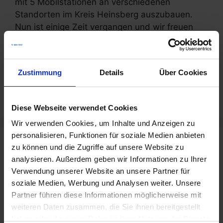
mit 5 Mobilstationen an verschiedenen
Standorten im Kreis Heinsberg auszubauen.
Nun ist einige Zeit vergangen und wir freuen
uns darüber, dass die Anlagen nach wie vor
rege genutzt werden. Das Konzept …
Weiterlesen
Zustimmung
Details
Über Cookies
Kategorien
Fahrradinfrastruktur
,
Referenzen
Diese Webseite verwendet Cookies
Wir verwenden Cookies, um Inhalte und Anzeigen zu
personalisieren, Funktionen für soziale Medien anbieten
zu können und die Zugriffe auf unsere Website zu
Neueste Beiträge
analysieren. Außerdem geben wir Informationen zu Ihrer
Verwendung unserer Website an unsere Partner für
Fahrradparkhaus Bedburg eröffnet – mit
soziale Medien, Werbung und Analysen weiter. Unsere
unserer Zugangstechnik
Partner führen diese Informationen möglicherweise mit
22. Mai 2026
weiteren Daten zusammen, die Sie ihnen bereitgestellt
Mehr Komfort und Sicherheit am Flughafen
haben oder die sie im Rahmen Ihrer Nutzung der Dienste