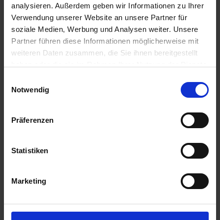
analysieren. Außerdem geben wir Informationen zu Ihrer
26. September 2025
Verwendung unserer Website an unsere Partner für
soziale Medien, Werbung und Analysen weiter. Unsere
Partner führen diese Informationen möglicherweise mit
weiteren Daten zusammen, die Sie ihnen bereitgestellt
haben oder die sie im Rahmen Ihrer Nutzung der Dienste
gesammelt haben.
Einwilligungsauswahl
Notwendig
Präferenzen
Statistiken
Marketing