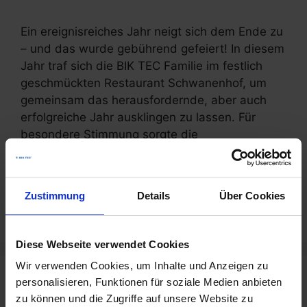
Ein ereignisreiches Jahr neigt sich dem Ende zu
– und das wurde gebührend gefeiert! In diesem
Jahr traf sich die BIK TEC Familie im festlich
geschmückten Restaurant Schwanenhof, um
gemeinsam das herausfordernde, aber auch
erfolgreiche Jahr ausklingen zu lassen. Für
besondere Stimmung sorgte die
Planwagenfahrt, die das Team auf eine …
Weiterlesen
Zustimmung
Details
Über Cookies
Kategorien
Allgemein
,
News
Diese Webseite verwendet Cookies
Wir verwenden Cookies, um Inhalte und Anzeigen zu
Ein großes Bike Hotel® findet sein
personalisieren, Funktionen für soziale Medien anbieten
zu können und die Zugriffe auf unsere Website zu
Zuhause in Werl