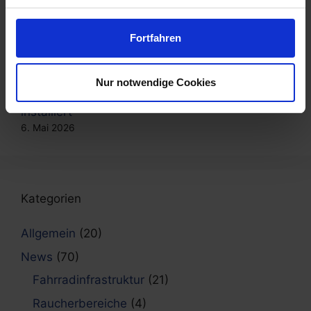
Hotels in Baal eröffnet
15. Mai 2026
Fortfahren
Afterwork, das verbindet: Bowling & Dart im
Team
8. Mai 2026
Nur notwendige Cookies
Neue Fahrradabstellanlagen in Freiburg
installiert
6. Mai 2026
Kategorien
Allgemein
(20)
News
(70)
Fahrradinfrastruktur
(21)
Raucherbereiche
(4)