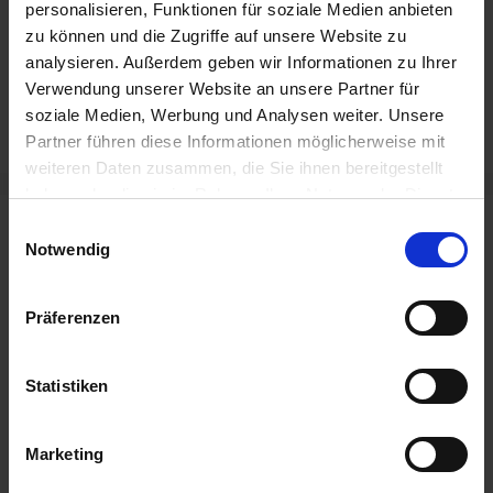
personalisieren, Funktionen für soziale Medien anbieten
Errichte mit uns Mobilitätsstationen und
zu können und die Zugriffe auf unsere Website zu
Smart Citys
analysieren. Außerdem geben wir Informationen zu Ihrer
Verwendung unserer Website an unsere Partner für
Fahrradabstellanlage Tectum bei der
soziale Medien, Werbung und Analysen weiter. Unsere
Eppendorf AG
Partner führen diese Informationen möglicherweise mit
weiteren Daten zusammen, die Sie ihnen bereitgestellt
haben oder die sie im Rahmen Ihrer Nutzung der Dienste
gesammelt haben.
Einwilligungsauswahl
Neueste Beiträge
Notwendig
Fahrradparkhaus Bedburg eröffnet – mit
Präferenzen
unserer Zugangstechnik
22. Mai 2026
Mehr Komfort und Sicherheit am Flughafen
Statistiken
Köln/Bonn
20. Mai 2026
Marketing
Heimat modern verbinden: Neue Bike-