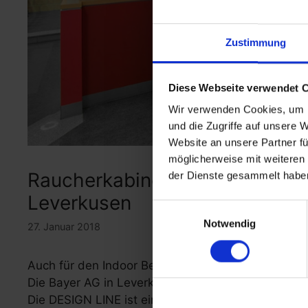
Zustimmung
Diese Webseite verwendet 
Wir verwenden Cookies, um I
und die Zugriffe auf unsere 
Website an unsere Partner fü
möglicherweise mit weiteren
Raucherkabinen Indoor DESIGN
der Dienste gesammelt habe
Leverkusen
Einwilligungsauswahl
Notwendig
27. Januar 2018
Auch für den Indoor Bereich haben wir eine groß
Die Bayer AG in Leverkusen hat sich für eine Kabin
Die DESIGN LINE ist eine moderne Kabine mit hoch