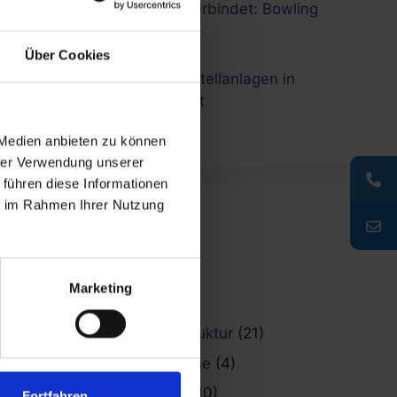
Afterwork, das verbindet: Bowling
& Dart im Team
8. Mai 2026
Über Cookies
Neue Fahrradabstellanlagen in
Freiburg installiert
6. Mai 2026
 Medien anbieten zu können
hrer Verwendung unserer
 führen diese Informationen
ie im Rahmen Ihrer Nutzung
Kategorien
Allgemein
(20)
Marketing
News
(70)
Fahrradinfrastruktur
(21)
Raucherbereiche
(4)
Stadtmobiliar
(10)
Fortfahren