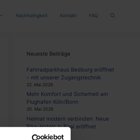
Nachhaltigkeit
Kontakt
FAQ
Neueste Beiträge
Fahrradparkhaus Bedburg eröffnet
– mit unserer Zugangstechnik
22. Mai 2026
Mehr Komfort und Sicherheit am
Flughafen Köln/Bonn
20. Mai 2026
Heimat modern verbinden: Neue
Bike-Hotels in Baal eröffnet
15. Mai 2026