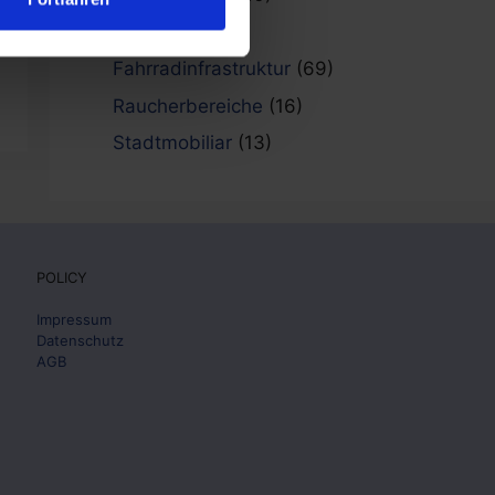
Referenzen
(101)
Fahrradinfrastruktur
(69)
Raucherbereiche
(16)
Stadtmobiliar
(13)
POLICY
Impressum
Datenschutz
AGB