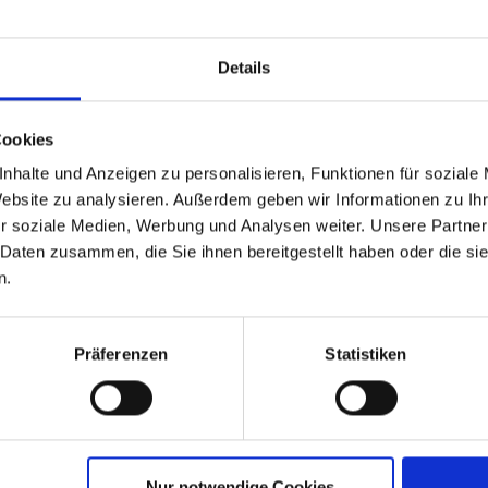
Details
Cookies
nhalte und Anzeigen zu personalisieren, Funktionen für soziale
Website zu analysieren. Außerdem geben wir Informationen zu I
r soziale Medien, Werbung und Analysen weiter. Unsere Partner
 Daten zusammen, die Sie ihnen bereitgestellt haben oder die s
 LINE für die BAYER AG in
n.
Präferenzen
Statistiken
e Bandbreite an Raucherlösungen.
e der Baureihe „
DESIGN LINE
“ entschieden.
wertiger Ausstattung und eignet sich damit perfekt
Nur notwendige Cookies