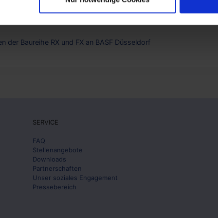
oder öffentliche Plätze.
en der Baureihe RX und FX an BASF Düsseldorf
SERVICE
FAQ
Stellenangebote
Downloads
Partnerschaften
Unser soziales Engagement
Pressebereich