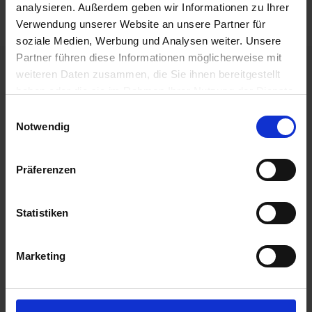
analysieren. Außerdem geben wir Informationen zu Ihrer
Düsseldorf
Verwendung unserer Website an unsere Partner für
soziale Medien, Werbung und Analysen weiter. Unsere
Partner führen diese Informationen möglicherweise mit
weiteren Daten zusammen, die Sie ihnen bereitgestellt
Neueste Beiträge
haben oder die sie im Rahmen Ihrer Nutzung der Dienste
gesammelt haben.
Einwilligungsauswahl
Fahrradparkhaus Bedburg eröffnet – mit
Notwendig
unserer Zugangstechnik
22. Mai 2026
Präferenzen
Mehr Komfort und Sicherheit am Flughafen
Köln/Bonn
Statistiken
20. Mai 2026
Heimat modern verbinden: Neue Bike-
Hotels in Baal eröffnet
Marketing
15. Mai 2026
Afterwork, das verbindet: Bowling & Dart im
Team