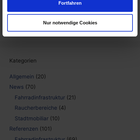
Fortfahren
8. Mai 2026
Neue Fahrradabstellanlagen in Freiburg
installiert
Nur notwendige Cookies
6. Mai 2026
Kategorien
Allgemein
(20)
News
(70)
Fahrradinfrastruktur
(21)
Raucherbereiche
(4)
Stadtmobiliar
(10)
Referenzen
(101)
Fahrradinfrastruktur
(69)