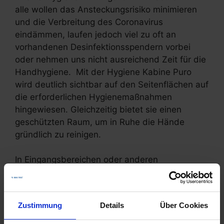
alle wollen das Ansteckungsrisiko minimieren
und die Verbreitung des Coronavirus
eindämmen, laufen jedoch viel zu oft an
vorhandenen Desinfektionsspendern vorbei
oder nehmen uns nicht ausreichend Zeit für die
Handhygiene. Mit der Hygiene Kabine Puro
wird deutlich sichtbar auf den Seitenflächen auf
die erforderlichen Hygienemaßnahmen
hingewiesen. Gleichzeitig bietet sie einen
geschützten Raum, um in Ruhe die Hände
gründlich zu reinigen.
In Eingangsbereichen oder anderen
prominenten Stellen platziert, wird mit der
Kabine Puro Kunden, Besuchern und
Mitarbeitern die Wichtigkeit der verstärkten
Zustimmung
Details
Über Cookies
Hygiene vor Augen geführt.