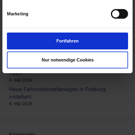
unserer Zugangstechnik
22. Mai 2026
Marketing
Mehr Komfort und Sicherheit am Flughafen
Köln/Bonn
20. Mai 2026
Fortfahren
Heimat modern verbinden: Neue Bike-
Hotels in Baal eröffnet
15. Mai 2026
Nur notwendige Cookies
Afterwork, das verbindet: Bowling & Dart im
Team
8. Mai 2026
Neue Fahrradabstellanlagen in Freiburg
installiert
6. Mai 2026
Kategorien