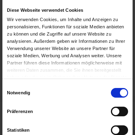
Die Kabine ist in kürzester Zeit aufgebaut und
Diese Webseite verwendet Cookies
benötigt keine Bohrungen oder
Wir verwenden Cookies, um Inhalte und Anzeigen zu
Verschraubungen in der Wand.
personalisieren, Funktionen für soziale Medien anbieten
Schauen Sie einfach vorbei, die Kabine ist ab
zu können und die Zugriffe auf unsere Website zu
jetzt erhältlich!
analysieren. Außerdem geben wir Informationen zu Ihrer
Verwendung unserer Website an unsere Partner für
Kategorien
News
soziale Medien, Werbung und Analysen weiter. Unsere
Partner führen diese Informationen möglicherweise mit
Ökologische Ausgleichsfläche
weiteren Daten zusammen, die Sie ihnen bereitgestellt
Fahrradüberdachung Progress – Eine
haben oder die sie im Rahmen Ihrer Nutzung der Dienste
Marktneuheit
gesammelt haben.
Einwilligungsauswahl
Notwendig
Präferenzen
Neueste Beiträge
Fahrradparkhaus Bedburg eröffnet – mit
Statistiken