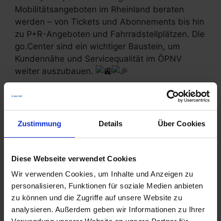
Mobilitätsangeboten im Rheinland beraten
werden – von Tickets und Abonnements bis hin
zu P+R-Angeboten und Fahrradstellplätzen. Die
go.Center sind ein wichtiger Baustein, um
Kundennähe und Servicequalität im ÖPNV
weiter auszubauen.
Mehr Informationen finden Sie im Beitrag von
go.Rheinland
hier.
Zustimmung
Details
Über Cookies
Kategorien
Allgemein
,
News
Ein starkes Signal für modernes
Diese Webseite verwendet Cookies
Fahrradparken – Erste SSA-Progress-Anlage im
Wir verwenden Cookies, um Inhalte und Anzeigen zu
VRN-Rahmenvertrag realisiert
personalisieren, Funktionen für soziale Medien anbieten
Mobilstation Erkelenz jetzt komplett
zu können und die Zugriffe auf unsere Website zu
analysieren. Außerdem geben wir Informationen zu Ihrer