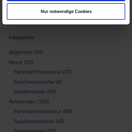
installiert
6. Mai 2026
Nur notwendige Cookies
Kategorien
Allgemein
(20)
News
(70)
Fahrradinfrastruktur
(21)
Raucherbereiche
(4)
Stadtmobiliar
(10)
Referenzen
(101)
Fahrradinfrastruktur
(69)
Raucherbereiche
(16)
Stadtmobiliar
(13)