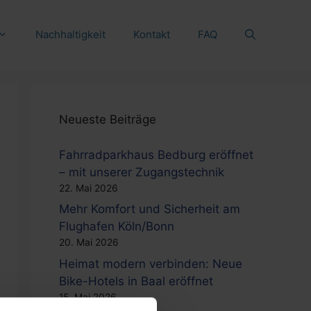
Nachhaltigkeit
Kontakt
FAQ
Neueste Beiträge
Fahrradparkhaus Bedburg eröffnet
– mit unserer Zugangstechnik
22. Mai 2026
Mehr Komfort und Sicherheit am
Flughafen Köln/Bonn
20. Mai 2026
Heimat modern verbinden: Neue
Bike-Hotels in Baal eröffnet
15. Mai 2026