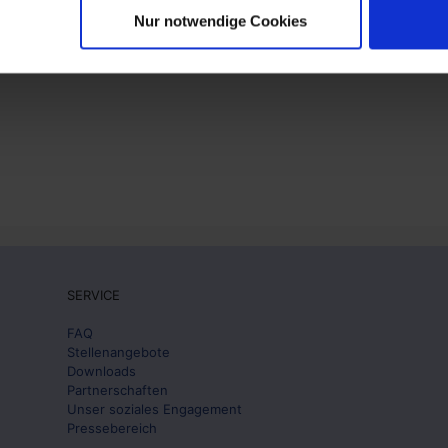
chritt ist die internationale Markenanmeldung.
Nur notwendige Cookies
adParken4.0
und wir sind sehr stolz auf unsere
SERVICE
FAQ
Stellenangebote
Downloads
Partnerschaften
Unser soziales Engagement
Pressebereich