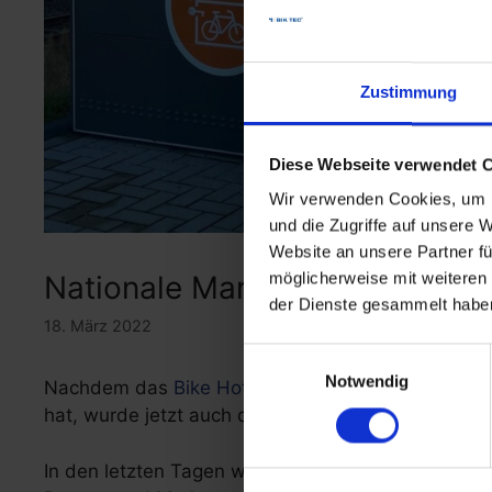
Zustimmung
Diese Webseite verwendet 
Wir verwenden Cookies, um I
und die Zugriffe auf unsere 
Website an unsere Partner fü
möglicherweise mit weiteren
Nationale Markenanmeldung fü
der Dienste gesammelt habe
18. März 2022
Einwilligungsauswahl
Notwendig
Nachdem das
Bike Hotel®
durch den ADFC zertifi
hat, wurde jetzt auch die Einzigartigkeit des Pro
In den letzten Tagen wurde das Bike Hotel® als n