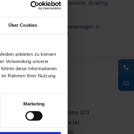
Afterwork, das verbindet: Bowling
& Dart im Team
8. Mai 2026
Über Cookies
Neue Fahrradabstellanlagen in
Freiburg installiert
6. Mai 2026
 Medien anbieten zu können
hrer Verwendung unserer
 führen diese Informationen
ie im Rahmen Ihrer Nutzung
Kategorien
Allgemein
(20)
News
(70)
Marketing
Fahrradinfrastruktur
(21)
Raucherbereiche
(4)
Stadtmobiliar
(10)