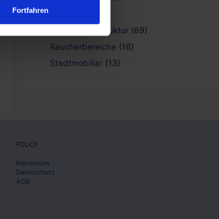
Fortfahren
Referenzen
(101)
Fahrradinfrastruktur
(69)
Raucherbereiche
(16)
Stadtmobiliar
(13)
POLICY
Impressum
Datenschutz
AGB