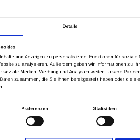
Details
Cookies
nhalte und Anzeigen zu personalisieren, Funktionen für soziale
Website zu analysieren. Außerdem geben wir Informationen zu I
r soziale Medien, Werbung und Analysen weiter. Unsere Partner
 Daten zusammen, die Sie ihnen bereitgestellt haben oder die s
r unser Bike Hotel®
n.
Präferenzen
Statistiken
ziert wurde und dieser unsere Fahrradbox empfohlen
duktes mit einer Markenanmeldung festgemacht.
ationale Wortmarke im Markenregister des Deutschen