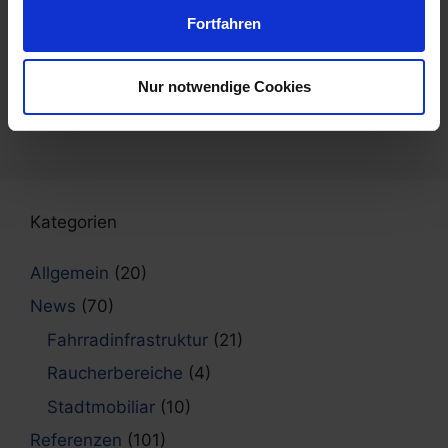
Team
Fortfahren
8. Mai 2026
Neue Fahrradabstellanlagen in Freiburg
Nur notwendige Cookies
installiert
6. Mai 2026
Kategorien
Allgemein
(20)
News
(70)
Fahrradinfrastruktur
(21)
Raucherbereiche
(4)
Stadtmobiliar
(10)
Referenzen
(101)