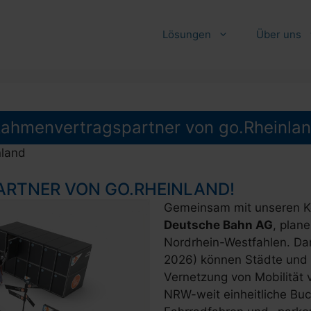
Lösungen
Über uns
ahmenvertragspartner von go.Rheinla
nland
ARTNER VON GO.RHEINLAND!
Gemeinsam mit unseren K
Deutsche Bahn AG
, plan
Nordrhein-Westfahlen. Da
2026) können Städte und
Vernetzung von Mobilität 
NRW-weit einheitliche Bu