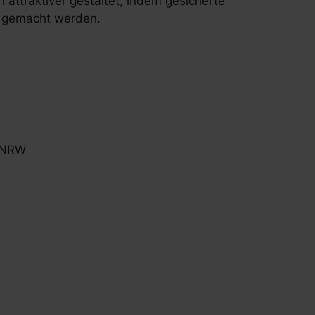
 attraktiver gestaltet, indem gesicherte
r gemacht werden.
n NRW