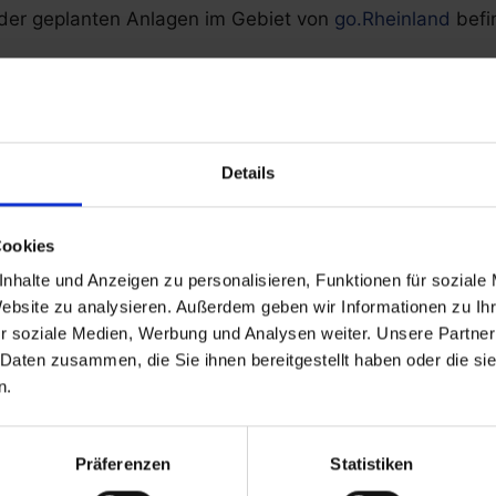
t der geplanten Anlagen im Gebiet von
go.Rheinland
befi
AGS
Details
reibungen und
Cookies
e
nhalte und Anzeigen zu personalisieren, Funktionen für soziale
Website zu analysieren. Außerdem geben wir Informationen zu I
r soziale Medien, Werbung und Analysen weiter. Unsere Partner
 Daten zusammen, die Sie ihnen bereitgestellt haben oder die s
n.
Hochwerti
Präferenzen
Statistiken