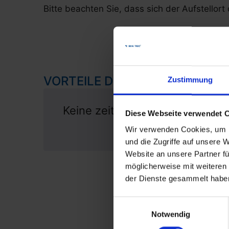
Bitte beachten Sie, dass sich der Aufstellor
VORTEILE DES RAHMENVERTR
Zustimmung
Keine zeitaufwändigen Aussch
Diese Webseite verwendet 
Vergabeprozess
Wir verwenden Cookies, um I
und die Zugriffe auf unsere 
Website an unsere Partner fü
möglicherweise mit weiteren
der Dienste gesammelt habe
Einwilligungsauswahl
Notwendig