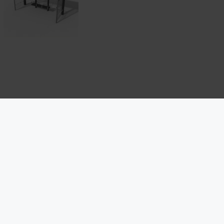
broschüre unseres Partners go.Rheinland
semitteilung