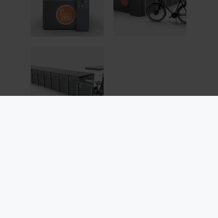
Buchen Sie hier Ihren Fahrrad-Stellplatz!
Info
GmbH
Pres