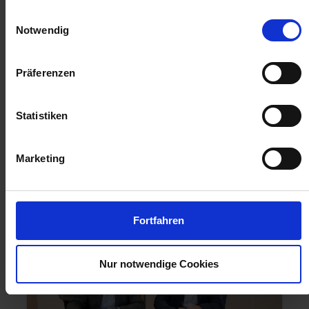
insgesamt vier Sammelschließanlage Progress
Einwilligungsauswahl
installiert. Die Anlagen sind mit einem
Notwendig
selbsttragenden Grundrahmen sowie
Doppelstockparkern ausgestattet und bieten eine
moderne, platzsparende Lösung für sicheres
Präferenzen
Fahrradparken. Im Rahmen des Projekts kommt
das digitale Buchungssystem …
Weiterlesen
Statistiken
Marketing
Fortfahren
Nur notwendige Cookies