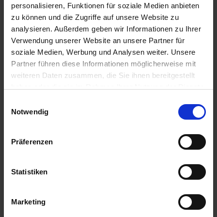
personalisieren, Funktionen für soziale Medien anbieten
Persönliche Beratung vor Ort - Jetzt Termin
zu können und die Zugriffe auf unsere Website zu
vereinbaren
analysieren. Außerdem geben wir Informationen zu Ihrer
Verwendung unserer Website an unsere Partner für
Angebote auf Ausschreiben.de
soziale Medien, Werbung und Analysen weiter. Unsere
Prospekt FahrradParken 4.0
Partner führen diese Informationen möglicherweise mit
weiteren Daten zusammen, die Sie ihnen bereitgestellt
haben oder die sie im Rahmen Ihrer Nutzung der Dienste
gesammelt haben.
Einwilligungsauswahl
Notwendig
Ladestationen in der Übersicht
Präferenzen
Statistiken
Marketing