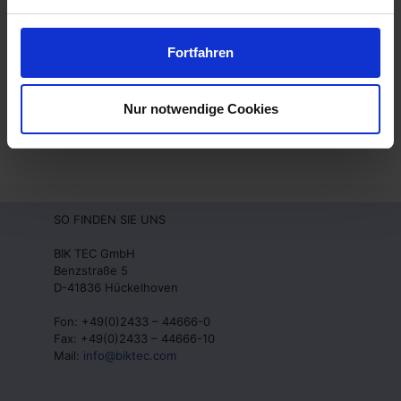
Fortfahren
Nur notwendige Cookies
Power Tower
SO FINDEN SIE UNS
BIK TEC GmbH
Benzstraße 5
D-41836 Hückelhoven
Fon: +49(0)2433 – 44666-0
Fax: +49(0)2433 – 44666-10
Mail:
info@biktec.com