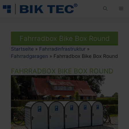
Zum
Me
Inhalt
springen
Fahrradbox Bike Box Round
Startseite
»
Fahrradinfrastruktur
»
Fahrradgaragen
»
Fahrradbox Bike Box Round
FAHRRADBOX BIKE BOX ROUND