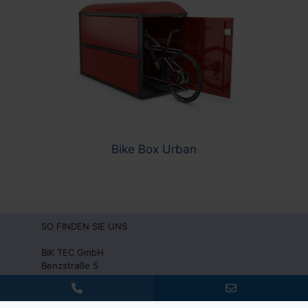
Bike Box Urban
SO FINDEN SIE UNS
BIK TEC GmbH
Benzstraße 5
D-41836 Hückelhoven
Fon: +49(0)2433 – 44666-0