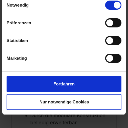
Notwendig
Präferenzen
Statistiken
Sicherer Schutz vor Diebstahl und
Vandalismus für hochwertige
Marketing
Fahrräder
Ansprechendes Design
Optimaler Witterungsschutz
Fortfahren
Einfache und sichere Bedienung
und äußerst stabiles Einhebelgriff-
Zylinderschloss
Nur notwendige Cookies
Robuste Stahlblechkonstruktion
Durch die modulare Konstruktion
beliebig erweiterbar