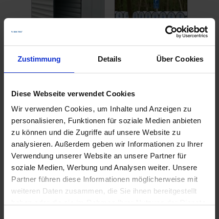
Zustimmung
Details
Über Cookies
Merkmale
Diese Webseite verwendet Cookies
Vorteile
Wir verwenden Cookies, um Inhalte und Anzeigen zu
personalisieren, Funktionen für soziale Medien anbieten
Vorteile der Fahrradbox Bike
zu können und die Zugriffe auf unsere Website zu
Box Round
analysieren. Außerdem geben wir Informationen zu Ihrer
Verwendung unserer Website an unsere Partner für
soziale Medien, Werbung und Analysen weiter. Unsere
Partner führen diese Informationen möglicherweise mit
weiteren Daten zusammen, die Sie ihnen bereitgestellt
haben oder die sie im Rahmen Ihrer Nutzung der Dienste
gesammelt haben.
Einwilligungsauswahl