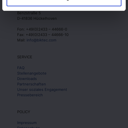
BIK TEC GmbH
Benzstraße 5
D-41836 Hückelhoven
Fon: +49(0)2433 – 44666-0
Fax: +49(0)2433 – 44666-10
Mail:
info@biktec.com
SERVICE
FAQ
Stellenangebote
Downloads
Partnerschaften
Unser soziales Engagement
Pressebereich
POLICY
Impressum