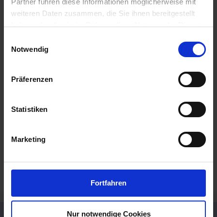
Partner führen diese Informationen möglicherweise mit
Tische in der Übersicht
weiteren Daten zusammen, die Sie ihnen bereitgestellt
haben oder die sie im Rahmen Ihrer Nutzung der Dienste
gesammelt haben.
Einwilligungsauswahl
Notwendig
Präferenzen
Statistiken
Marketing
Sitzgruppe Forrest
Fortfahren
SO FINDEN SIE UNS
Nur notwendige Cookies