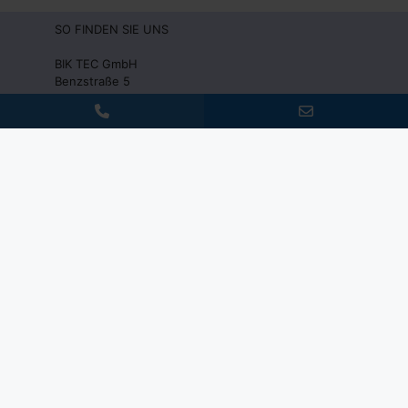
SO FINDEN SIE UNS
BIK TEC GmbH
Benzstraße 5
D-41836 Hückelhoven
Fon: +49(0)2433 – 44666-0
Fax: +49(0)2433 – 44666-10
Mail:
info@biktec.com
SERVICE
FAQ
Stellenangebote
Downloads
Partnerschaften
Unser soziales Engagement
Pressebereich
POLICY