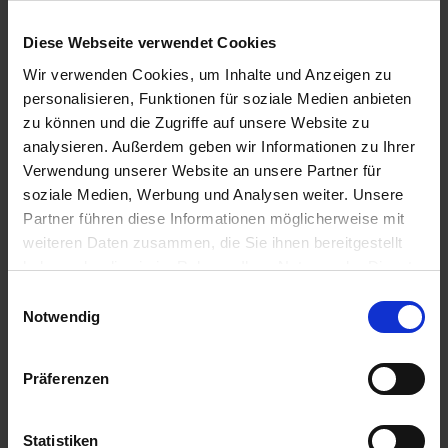
Platz und Sitzgelegenheit.
Diese Webseite verwendet Cookies
Wir beraten Sie gerne
Wir verwenden Cookies, um Inhalte und Anzeigen zu
personalisieren, Funktionen für soziale Medien anbieten
Preisliste anfordern
Produktvarianten und Beispiele
zu können und die Zugriffe auf unsere Website zu
analysieren. Außerdem geben wir Informationen zu Ihrer
Verwendung unserer Website an unsere Partner für
soziale Medien, Werbung und Analysen weiter. Unsere
Partner führen diese Informationen möglicherweise mit
weiteren Daten zusammen, die Sie ihnen bereitgestellt
haben oder die sie im Rahmen Ihrer Nutzung der Dienste
gesammelt haben.
Einwilligungsauswahl
Notwendig
Präferenzen
Statistiken