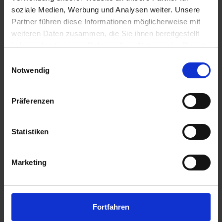
soziale Medien, Werbung und Analysen weiter. Unsere
Partner führen diese Informationen möglicherweise mit
weiteren Daten zusammen, die Sie ihnen bereitgestellt
haben oder die sie im Rahmen Ihrer Nutzung der Dienste
gesammelt haben.
Einwilligungsauswahl
Notwendig
Präferenzen
Statistiken
Auch im Herbst ein trockenes
Fahrrad – Neukirchen-Vluyn
Marketing
18. Oktober 2024
Vor kurzen haben wir in Neukirchen-Vluyn eine
Mobilstation mit Lademöglichkeiten aufgestellt.
Fortfahren
Diese umfasst zwei unserer