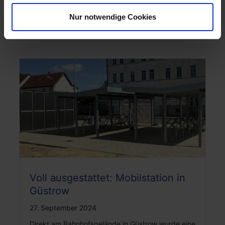
Fahrradüberdachungen Economy sowie unsere
multifunktionelle …
Weiterlesen
Nur notwendige Cookies
Voll ausgestattet: Mobilstation in
Güstrow
27. September 2024
Direkt am Bahnhofsgelände in Güstrow wurde eine