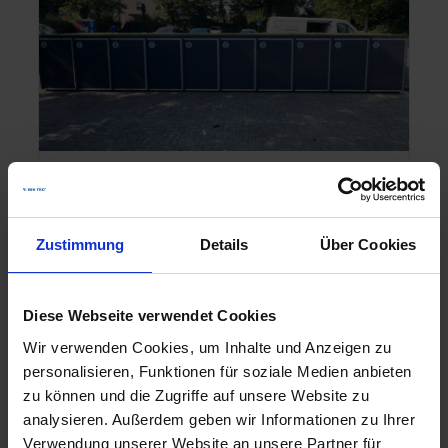
Der Rahmenvertrag mit dem
go.Rheinland nimmt weiter Fahrt
auf!
Zustimmung
Details
Über Cookies
14. November 2024
Am Troisdorfer Bahnhof wurde kürzlich eine
Diese Webseite verwendet Cookies
moderne Mobilstation aufgebaut. Die Anlage
Wir verwenden Cookies, um Inhalte und Anzeigen zu
befindet sich auf der Südseite des Bahnhofs
personalisieren, Funktionen für soziale Medien anbieten
neben dem …
Weiterlesen
zu können und die Zugriffe auf unsere Website zu
analysieren. Außerdem geben wir Informationen zu Ihrer
Verwendung unserer Website an unsere Partner für