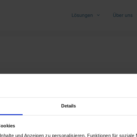
Lösungen
Über uns
SERVICE
Details
FAQ
Stellenangebote
Cookies
Downloads
Partnerschaften
nhalte und Anzeigen zu personalisieren, Funktionen für soziale